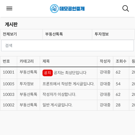
게시판
전체보기
부동산톡톡
투자정보
번호
카테고리
제목
작성자
조회수
10001
부동산톡톡
강대중
62
2
공지는 최상단입니다
공지
10005
투자정보
프론트에서 작성한 게시글입니다.
강대중
54
2
10003
부동산톡톡
작성자가 이상합니다.
강대중
62
2
10002
부동산톡톡
일반 게시글입니다.
강대중
28
2